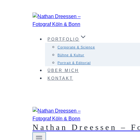
Zum
Inhalt
springen
PORTFOLIO
Corporate & Science
Bühne & Kultur
Portrait & Editorial
ÜBER MICH
KONTAKT
Nathan Dreessen – F