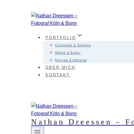
Zum
Inhalt
springen
PORTFOLIO
Corporate & Science
Bühne & Kultur
Portrait & Editorial
ÜBER MICH
KONTAKT
Nathan Dreessen – F