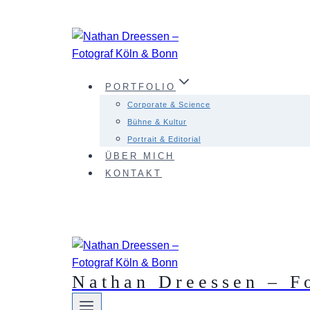
Zum
Inhalt
springen
PORTFOLIO
Corporate & Science
Bühne & Kultur
Portrait & Editorial
ÜBER MICH
KONTAKT
Nathan Dreessen – F